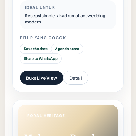
IDEAL UNTUK
Resepsi simple, akad rumahan, wedding
modern
FITUR YANG COCOK
Save the date
Agenda acara
Share to WhatsApp
Buka Live View
Detail
ROYAL HERITAGE