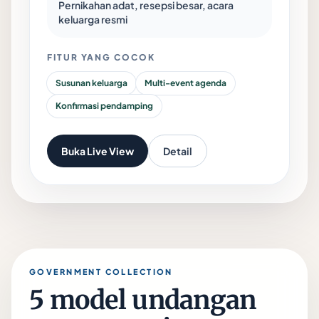
Pernikahan adat, resepsi besar, acara
keluarga resmi
FITUR YANG COCOK
Susunan keluarga
Multi-event agenda
Konfirmasi pendamping
Buka Live View
Detail
GOVERNMENT COLLECTION
5 model undangan