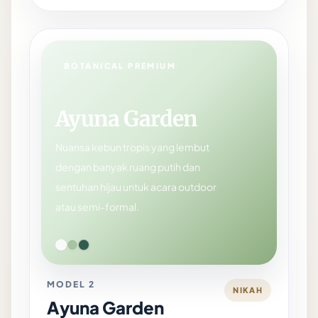
BOTANICAL PREMIUM
Ayuna Garden
Nuansa kebun tropis yang lembut
dengan banyak ruang putih dan
sentuhan hijau untuk acara outdoor
atau semi-formal.
MODEL 2
NIKAH
Ayuna Garden