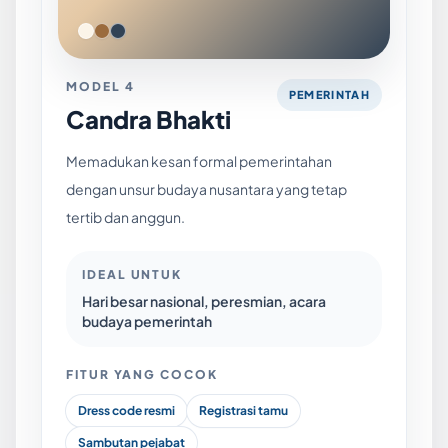
MODEL 4
PEMERINTAH
Candra Bhakti
Memadukan kesan formal pemerintahan
dengan unsur budaya nusantara yang tetap
tertib dan anggun.
IDEAL UNTUK
Hari besar nasional, peresmian, acara
budaya pemerintah
FITUR YANG COCOK
Dress code resmi
Registrasi tamu
Sambutan pejabat