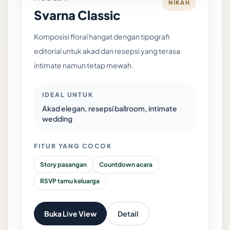
NIKAH
Svarna Classic
Komposisi floral hangat dengan tipografi
editorial untuk akad dan resepsi yang terasa
intimate namun tetap mewah.
IDEAL UNTUK
Akad elegan, resepsi ballroom, intimate
wedding
FITUR YANG COCOK
Story pasangan
Countdown acara
RSVP tamu keluarga
Buka Live View
Detail