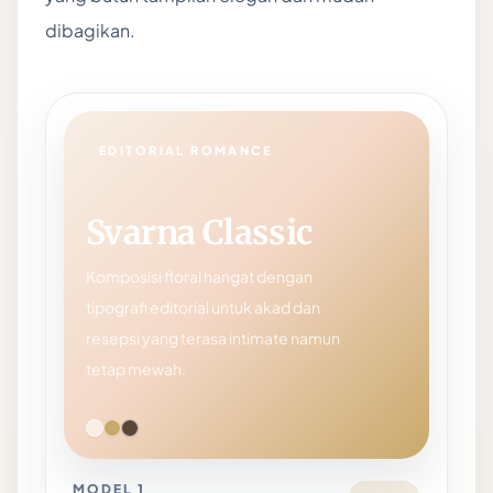
dibagikan.
EDITORIAL ROMANCE
Svarna Classic
Komposisi floral hangat dengan
tipografi editorial untuk akad dan
resepsi yang terasa intimate namun
tetap mewah.
MODEL 1