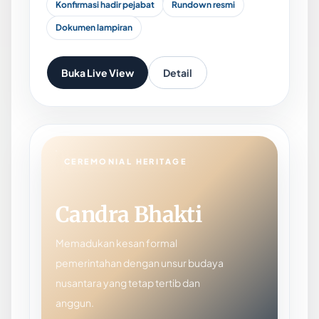
Konfirmasi hadir pejabat
Rundown resmi
Dokumen lampiran
Buka Live View
Detail
CEREMONIAL HERITAGE
Candra Bhakti
Memadukan kesan formal
pemerintahan dengan unsur budaya
nusantara yang tetap tertib dan
anggun.