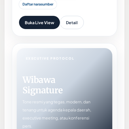
Daftar narasumber
Buka Live View
Detail
EXECUTIVE PROTOCOL
Wibawa
Signature
Tone resmi yang tegas, modern, dan
tenang untuk agenda kepala daerah,
executive meeting, atau konferensi
pers.