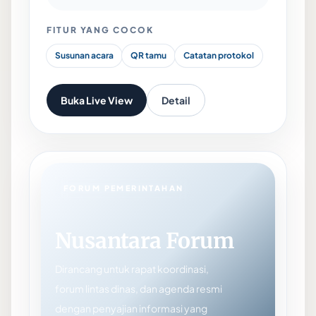
FITUR YANG COCOK
Susunan acara
QR tamu
Catatan protokol
Buka Live View
Detail
FORUM PEMERINTAHAN
Nusantara Forum
Dirancang untuk rapat koordinasi,
forum lintas dinas, dan agenda resmi
dengan penyajian informasi yang