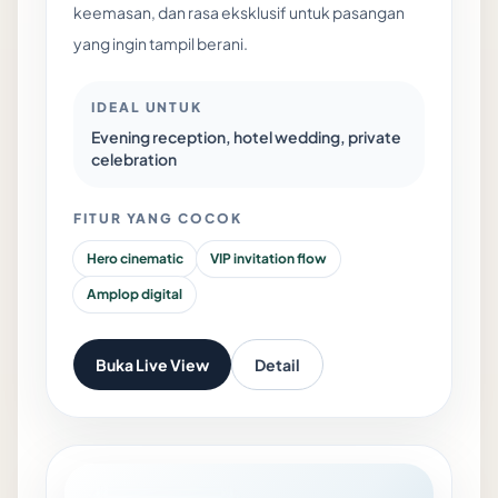
keemasan, dan rasa eksklusif untuk pasangan
yang ingin tampil berani.
IDEAL UNTUK
Evening reception, hotel wedding, private
celebration
FITUR YANG COCOK
Hero cinematic
VIP invitation flow
Amplop digital
Buka Live View
Detail